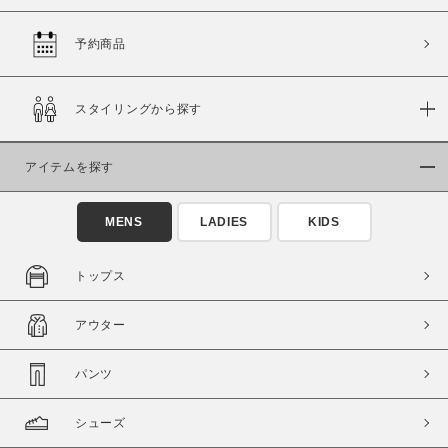
予約商品
価格
スタイリングから探す
～
アイテムを探す
商品タイプ
通常商品
予約商品
MENS
LADIES
KIDS
セール価格
WEB限定
トップス
在庫
アウター
在庫あり
在庫なし含む
パンツ
シューズ