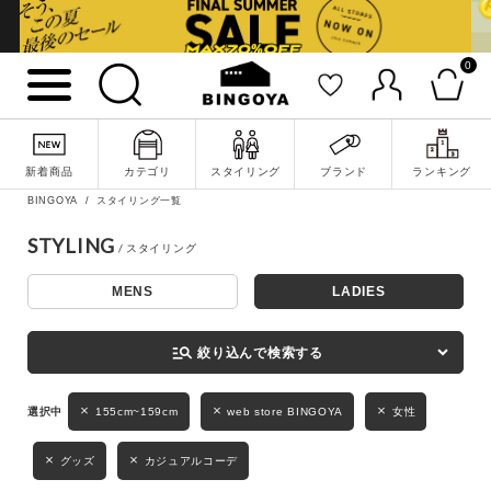
0
詳細検索
新着商品
カテゴリ
スタイリング
ブランド
ランキング
BINGOYA
スタイリング一覧
STYLING
MENS
LADIES
キーワード
manage_search
絞り込んで検索する
性別
155cm~159cm
web store BINGOYA
女性
MENS
LADIES
KIDS
グッズ
カジュアルコーデ