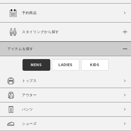
予約商品
価格
スタイリングから探す
～
アイテムを探す
商品タイプ
通常商品
予約商品
MENS
LADIES
KIDS
セール価格
WEB限定
トップス
在庫
アウター
在庫あり
在庫なし含む
パンツ
シューズ