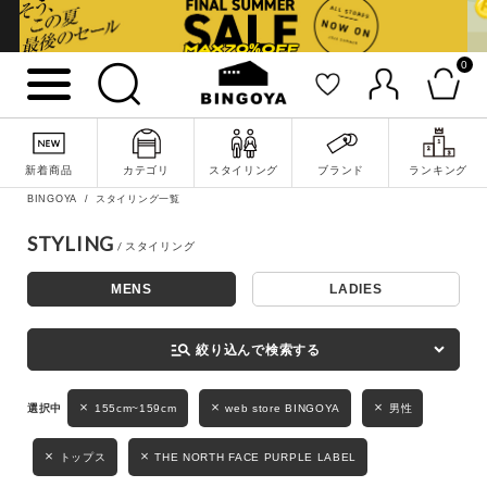
0
詳細検索
新着商品
カテゴリ
スタイリング
ブランド
ランキング
BINGOYA
スタイリング一覧
STYLING
MENS
LADIES
キーワード
manage_search
絞り込んで検索する
性別
155cm~159cm
web store BINGOYA
男性
MENS
LADIES
KIDS
トップス
THE NORTH FACE PURPLE LABEL