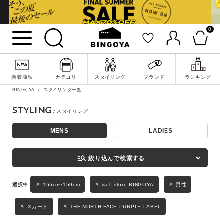
0
詳細検索
新着商品
カテゴリ
スタイリング
ブランド
ランキング
BINGOYA
スタイリング一覧
STYLING
MENS
LADIES
キーワード
manage_search
絞り込んで検索する
性別
155cm~159cm
web store BINGOYA
男性
MENS
LADIES
KIDS
スカート
THE NORTH FACE PURPLE LABEL