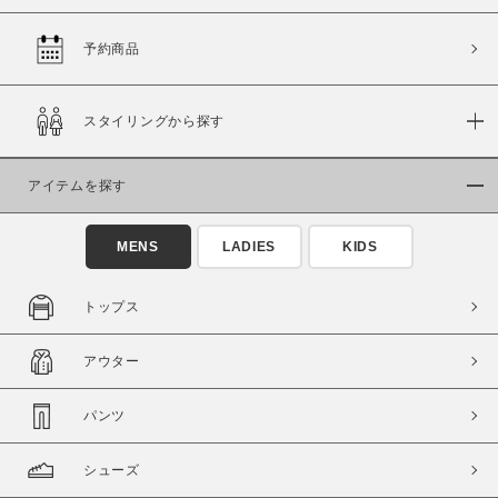
予約商品
価格
スタイリングから探す
～
アイテムを探す
商品タイプ
通常商品
予約商品
MENS
LADIES
KIDS
セール価格
WEB限定
トップス
在庫
アウター
在庫あり
在庫なし含む
パンツ
シューズ