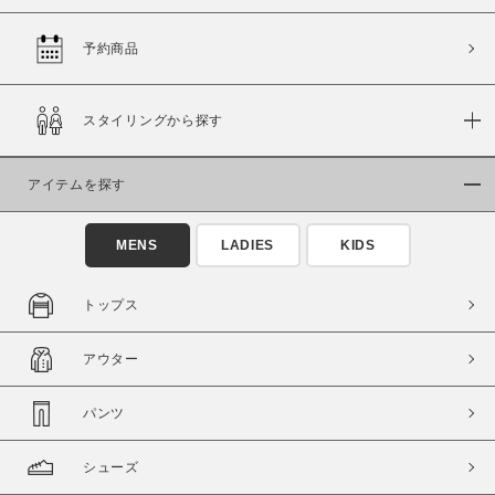
予約商品
価格
スタイリングから探す
～
アイテムを探す
商品タイプ
通常商品
予約商品
MENS
LADIES
KIDS
セール価格
WEB限定
トップス
在庫
アウター
在庫あり
在庫なし含む
パンツ
シューズ