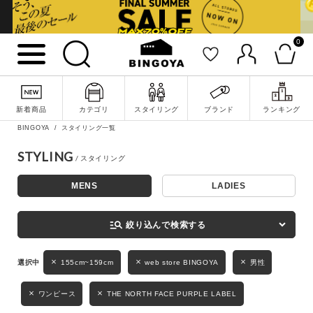
0
詳細検索
新着商品
カテゴリ
スタイリング
ブランド
ランキング
BINGOYA
スタイリング一覧
STYLING
MENS
LADIES
キーワード
manage_search
絞り込んで検索する
性別
155cm~159cm
web store BINGOYA
男性
MENS
LADIES
KIDS
ワンピース
THE NORTH FACE PURPLE LABEL