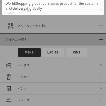
予約商品
価格
スタイリングから探す
～
アイテムを探す
商品タイプ
通常商品
予約商品
MENS
LADIES
KIDS
セール価格
WEB限定
トップス
在庫
アウター
在庫あり
在庫なし含む
パンツ
シューズ