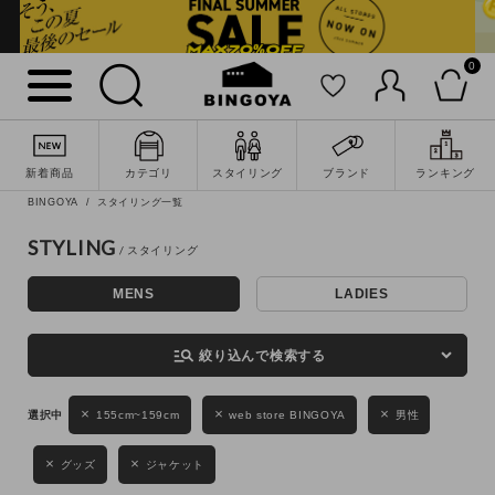
0
詳細検索
新着商品
カテゴリ
スタイリング
ブランド
ランキング
BINGOYA
スタイリング一覧
STYLING
MENS
LADIES
キーワード
manage_search
絞り込んで検索する
性別
155cm~159cm
web store BINGOYA
男性
MENS
LADIES
KIDS
グッズ
ジャケット