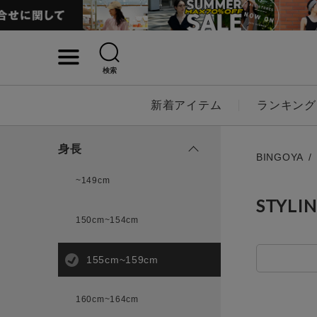
検索
詳細検索
新着アイテム
ランキング
キーワード
身長
BINGOYA
~149cm
STYLI
性別
150cm~154cm
MENS
LADI
155cm~159cm
カテゴリ
160cm~164cm