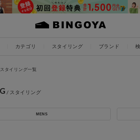
カテゴリ
スタイリング
ブランド
カラー
スタイリング一覧
NG
アイテムを探す
ES
KIDS
MENS
価格
条件絞り込み検索
カテゴリから探す
～