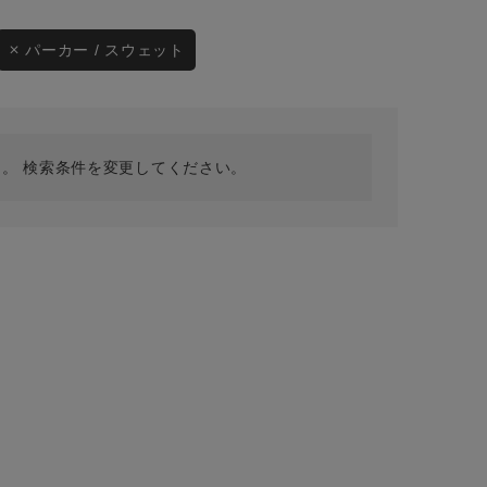
採用情報
ギフトカード
パーカー / スウェット
予約商品
WEB限定
。 検索条件を変更してください。
在庫なし含む
BINGOYA
無料公式アプリダウンロード