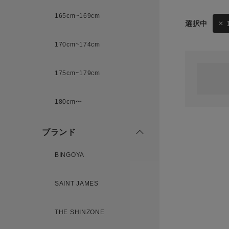
165cm~169cm
サイズ
170cm~174cm
ゲスト
様
175cm~179cm
ブランド
180cm〜
ログイン / マイページ
ブランド
お気に入りアイテム
BINGOYA
注文履歴
SAINT JAMES
新規会員登録
THE SHINZONE