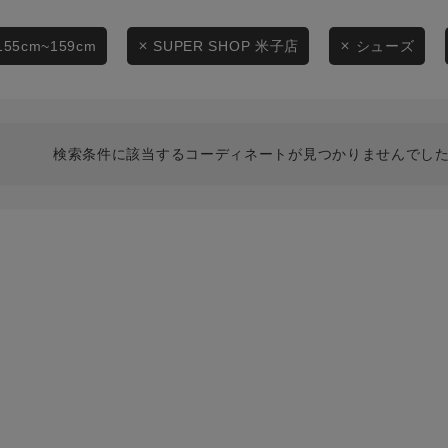
スタイリングから探す
商品タイプ
ブランドから探す
155cm~159cm
SUPER SHOP 米子店
シューズ
通常商品
WEB限定アイテムを探す
履き比べ可能商品から探す
セール価格
検索条件に該当するコーディネートが見つかりませんでした
お知らせ・ご利用ガイド
在庫
お知らせ
在庫あり
ご利用ガイド
ギフトラッピング
お問い合わせ
この条件で絞り込む