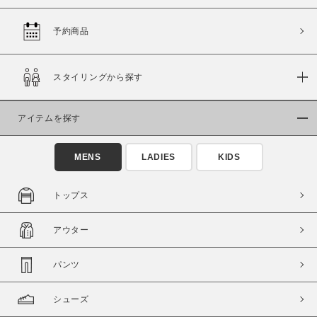
予約商品
価格
スタイリングから探す
～
アイテムを探す
商品タイプ
通常商品
予約商品
MENS
LADIES
KIDS
セール価格
WEB限定
トップス
在庫
アウター
在庫あり
在庫なし含む
パンツ
シューズ