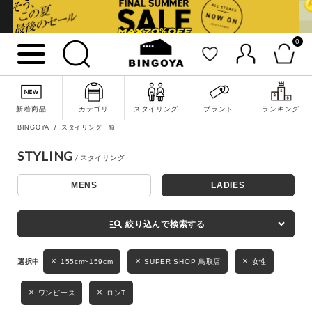
0
詳細検索
新着商品
カテゴリ
スタイリング
ブランド
ランキング
BINGOYA
スタイリング一覧
STYLING
MENS
LADIES
キーワード
manage_search
絞り込んで検索する
性別
155cm~159cm
SUPER SHOP 鳥取店
女性
MENS
LADIES
KIDS
ワンピース
ロンT