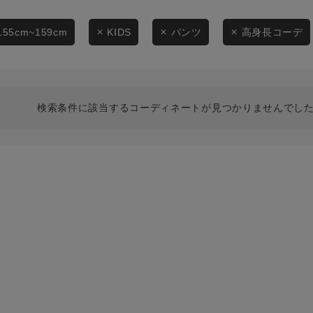
スタイリングから探す
商品タイプ
ブランドから探す
155cm~159cm
KIDS
パンツ
高身長コーデ
通常商品
WEB限定アイテムを探す
履き比べ可能商品から探す
セール価格
検索条件に該当するコーディネートが見つかりませんでした
お知らせ・ご利用ガイド
在庫
お知らせ
在庫あり
ご利用ガイド
ギフトラッピング
お問い合わせ
この条件で絞り込む