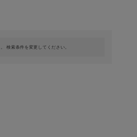
採用情報
ギフトカード
予約商品
WEB限定
。 検索条件を変更してください。
在庫なし含む
BINGOYA
無料公式アプリダウンロード