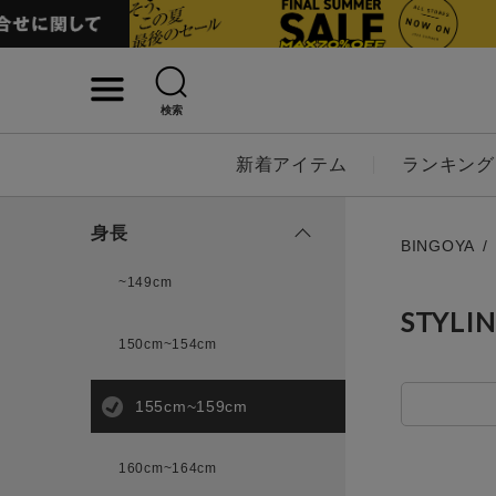
検索
詳細検索
新着アイテム
ランキング
キーワード
身長
BINGOYA
~149cm
STYLI
性別
150cm~154cm
MENS
LADI
155cm~159cm
カテゴリ
160cm~164cm