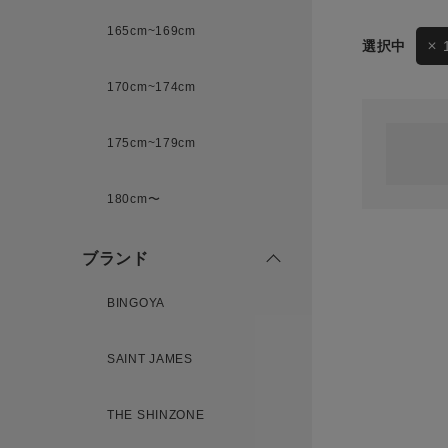
165cm~169cm
サイズ
170cm~174cm
ゲスト
様
175cm~179cm
ブランド
180cm〜
ログイン / マイページ
ブランド
お気に入りアイテム
BINGOYA
注文履歴
SAINT JAMES
新規会員登録
THE SHINZONE