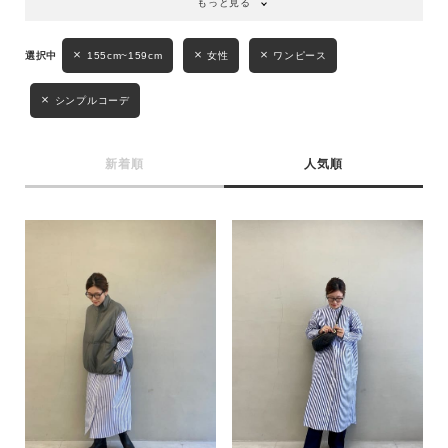
もっと見る
キーワード
155cm~159cm
女性
ワンピース
シンプルコーデ
性別
MENS
LADIES
KIDS
新着順
人気順
カテゴリ
サイズ
ブランド