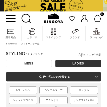
0
新着商品
カテゴリ
スタイリング
ブランド
ランキング
詳細検索
BINGOYA
スタイリング一覧
STYLING
3
件中
1
-
3
件表示
MENS
LADIES
manage_search
絞り込んで検索する
カラーパンツ
シンプルコーデ
サンダル
シャツ / ブラウス
アクセサリー
サングラス/メガネ