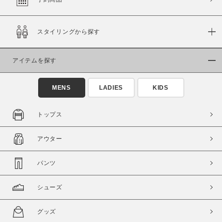
スタイリングから探す
価格
～
アイテムを探す
商品タイプ
MENS
LADIES
KIDS
通常商品
予約商品
セール価格
WEB限定
トップス
在庫
アウター
在庫あり
在庫なし含む
パンツ
シューズ
グッズ