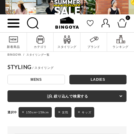
0
詳細検索
新着商品
カテゴリ
スタイリング
ブランド
ランキング
BINGOYA
スタイリング一覧
STYLING
MENS
LADIES
キーワード
manage_search
絞り込んで検索する
性別
155cm~159cm
女性
キッズ
MENS
LADIES
KIDS
カテゴリ