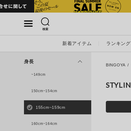
検索
詳細検索
新着アイテム
ランキング
キーワード
身長
BINGOYA
~149cm
STYLI
性別
150cm~154cm
MENS
LADI
155cm~159cm
カテゴリ
160cm~164cm