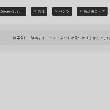
スタイリングから探す
商品タイプ
ブランドから探す
155cm~159cm
男性
パンツ
高身長コーデ
通常商品
WEB限定アイテムを探す
履き比べ可能商品から探す
セール価格
検索条件に該当するコーディネートが見つかりませんでした
お知らせ・ご利用ガイド
在庫
お知らせ
在庫あり
ご利用ガイド
ギフトラッピング
お問い合わせ
この条件で絞り込む