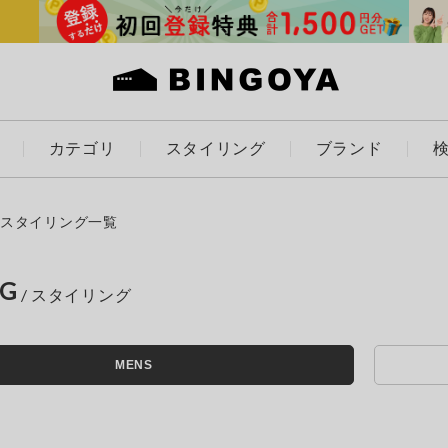
カテゴリ
スタイリング
ブランド
カラー
スタイリング一覧
NG
アイテムを探す
ES
KIDS
MENS
価格
条件絞り込み検索
カテゴリから探す
～