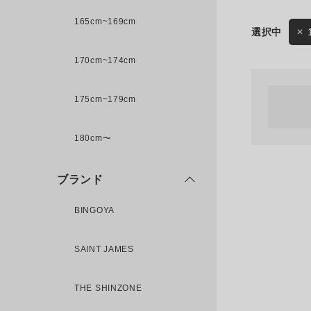
165cm~169cm
サイズ
170cm~174cm
ゲスト
様
175cm~179cm
ブランド
180cm〜
ログイン / マイページ
ブランド
お気に入りアイテム
BINGOYA
注文履歴
SAINT JAMES
新規会員登録
THE SHINZONE