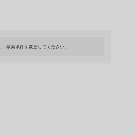
採用情報
ギフトカード
予約商品
WEB限定
。 検索条件を変更してください。
在庫なし含む
BINGOYA
無料公式アプリダウンロード