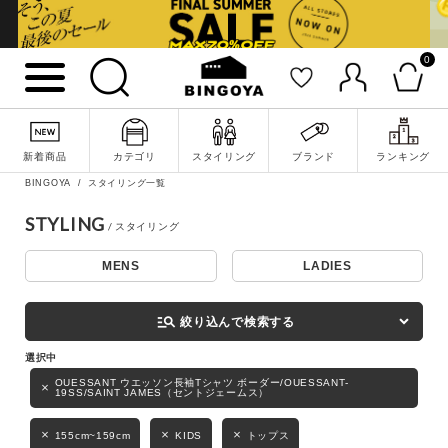
0
詳細検索
新着商品
カテゴリ
スタイリング
ブランド
ランキング
BINGOYA
スタイリング一覧
STYLING
MENS
LADIES
キーワード
manage_search
絞り込んで検索する
性別
OUESSANT ウエッソン長袖Tシャツ ボーダー/OUESSANT-
19SS/SAINT JAMES（セントジェームス）
MENS
LADIES
KIDS
155cm~159cm
KIDS
トップス