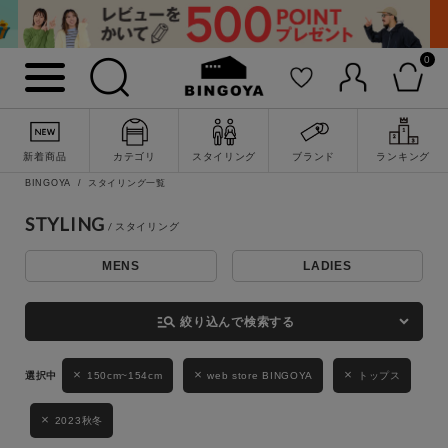
0
詳細検索
新着商品
カテゴリ
スタイリング
ブランド
ランキング
BINGOYA
スタイリング一覧
STYLING
MENS
LADIES
キーワード
manage_search
絞り込んで検索する
性別
150cm~154cm
web store BINGOYA
トップス
MENS
LADIES
KIDS
2023秋冬