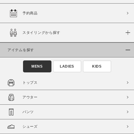
予約商品
価格
スタイリングから探す
～
アイテムを探す
商品タイプ
通常商品
予約商品
MENS
LADIES
KIDS
セール価格
WEB限定
トップス
在庫
アウター
在庫あり
在庫なし含む
パンツ
シューズ