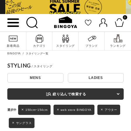
0
詳細検索
新着商品
カテゴリ
スタイリング
ブランド
ランキング
BINGOYA
スタイリング一覧
STYLING
MENS
LADIES
キーワード
manage_search
絞り込んで検索する
性別
150cm~154cm
web store BINGOYA
アウター
MENS
LADIES
KIDS
サングラス