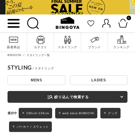
0
詳細検索
新着商品
カテゴリ
スタイリング
ブランド
ランキング
BINGOYA
スタイリング一覧
STYLING
MENS
LADIES
キーワード
manage_search
絞り込んで検索する
性別
150cm~154cm
web store BINGOYA
グッズ
MENS
LADIES
KIDS
パーカー / スウェット