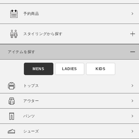
予約商品
価格
スタイリングから探す
～
アイテムを探す
商品タイプ
通常商品
予約商品
MENS
LADIES
KIDS
セール価格
WEB限定
トップス
在庫
アウター
在庫あり
在庫なし含む
パンツ
シューズ