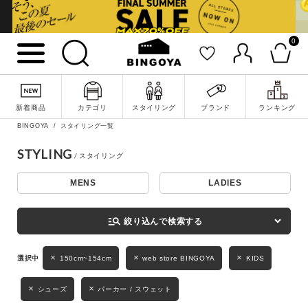
0
詳細検索
新着商品
カテゴリ
スタイリング
ブランド
ランキング
BINGOYA
スタイリング一覧
STYLING
MENS
LADIES
キーワード
manage_search
絞り込んで検索する
性別
150cm~154cm
web store BINGOYA
KIDS
MENS
LADIES
KIDS
シューズ
パーカー / スウェット