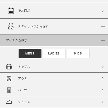
予約商品
価格
スタイリングから探す
～
アイテムを探す
商品タイプ
通常商品
予約商品
MENS
LADIES
KIDS
セール価格
WEB限定
トップス
在庫
アウター
在庫あり
在庫なし含む
パンツ
シューズ