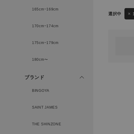
165cm~169cm
サイズ
170cm~174cm
ゲスト
様
175cm~179cm
ブランド
180cm〜
ログイン / マイページ
ブランド
お気に入りアイテム
BINGOYA
注文履歴
SAINT JAMES
新規会員登録
THE SHINZONE