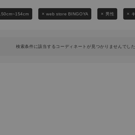
スタイリングから探す
商品タイプ
ブランドから探す
150cm~154cm
web store BINGOYA
男性
通常商品
WEB限定アイテムを探す
履き比べ可能商品から探す
セール価格
検索条件に該当するコーディネートが見つかりませんでした
お知らせ・ご利用ガイド
在庫
お知らせ
在庫あり
ご利用ガイド
ギフトラッピング
お問い合わせ
この条件で絞り込む