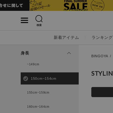
検索
詳細検索
新着アイテム
ランキング
キーワード
身長
BINGOYA
~149cm
STYLI
性別
150cm~154cm
MENS
LADI
155cm~159cm
カテゴリ
160cm~164cm