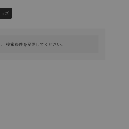
採用情報
ギフトカード
キッズ
予約商品
WEB限定
。 検索条件を変更してください。
在庫なし含む
BINGOYA
無料公式アプリダウンロード