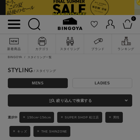
0
詳細検索
新着商品
カテゴリ
スタイリング
ブランド
ランキング
BINGOYA
スタイリング一覧
STYLING
MENS
LADIES
キーワード
manage_search
絞り込んで検索する
性別
150cm~154cm
SUPER SHOP 松江店
男性
MENS
LADIES
KIDS
キッズ
THE SHINZONE