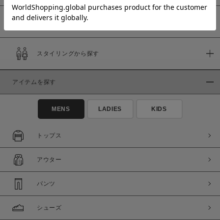
予約商品
価格
スタイリングから探す
～
アイテムを探す
商品タイプ
通常商品
予約商品
MENS
LADIES
KIDS
セール価格
WEB限定
トップス
在庫
アウター
在庫あり
在庫なし含む
パンツ
シューズ