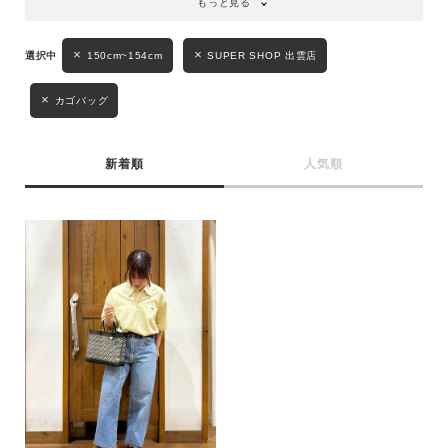
もっと見る
性別
150cm~154cm
SUPER SHOP 出雲店
MENS
LADIES
KIDS
カゴバッグ
カテゴリ
新着順
人気順
サイズ
ブランド