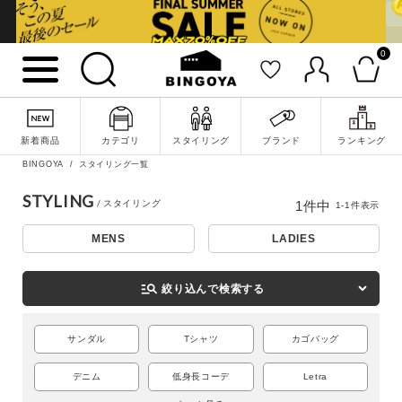
0
詳細検索
新着商品
カテゴリ
スタイリング
ブランド
ランキング
BINGOYA
スタイリング一覧
STYLING
1
件中
1
-
1
件表示
MENS
LADIES
manage_search
絞り込んで検索する
サンダル
Tシャツ
カゴバッグ
キーワード
デニム
低身長コーデ
Letra