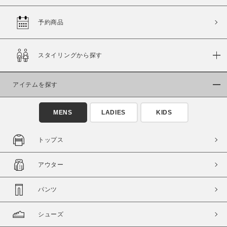
予約商品
価格
スタイリングから探す
～
アイテムを探す
商品タイプ
通常商品
予約商品
MENS
LADIES
KIDS
セール価格
WEB限定
トップス
在庫
アウター
在庫あり
在庫なし含む
パンツ
シューズ