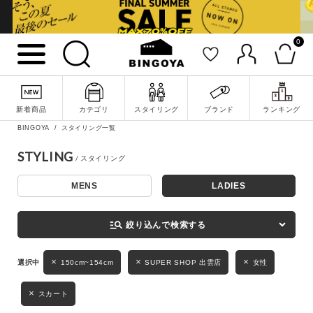
0
詳細検索
新着商品
カテゴリ
スタイリング
ブランド
ランキング
BINGOYA
スタイリング一覧
STYLING
MENS
LADIES
キーワード
manage_search
絞り込んで検索する
性別
150cm~154cm
SUPER SHOP 出雲店
女性
MENS
LADIES
KIDS
スカート