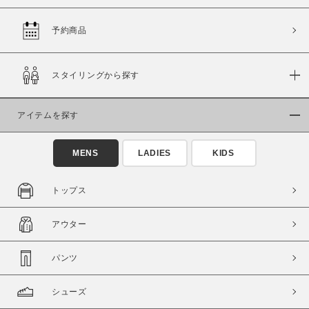
予約商品
価格
スタイリングから探す
～
アイテムを探す
商品タイプ
通常商品
予約商品
MENS
LADIES
KIDS
セール価格
WEB限定
トップス
在庫
アウター
在庫あり
在庫なし含む
パンツ
シューズ