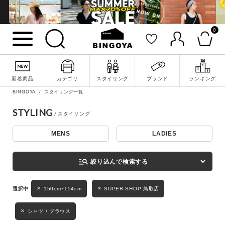
0
詳細検索
新着商品
カテゴリ
スタイリング
ブランド
ランキング
BINGOYA
スタイリング一覧
STYLING
MENS
LADIES
キーワード
manage_search
絞り込んで検索する
性別
150cm~154cm
SUPER SHOP 鳥取店
MENS
LADIES
KIDS
シャツ / ブラウス