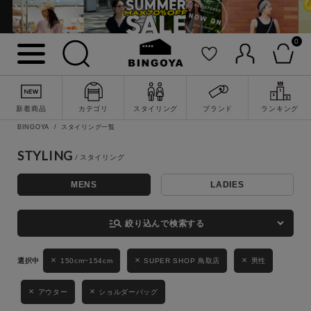
0
詳細検索
新着商品
カテゴリ
スタイリング
ブランド
ランキング
BINGOYA
スタイリング一覧
STYLING
MENS
LADIES
キーワード
manage_search
絞り込んで検索する
性別
150cm~154cm
SUPER SHOP 鳥取店
男性
MENS
LADIES
KIDS
アウター
ショルダーバッグ