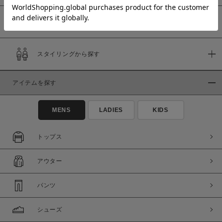
予約商品
価格
スタイリングから探す
～
アイテムを探す
商品タイプ
通常商品
予約商品
MENS
LADIES
KIDS
セール価格
WEB限定
トップス
在庫
アウター
在庫あり
在庫なし含む
パンツ
シューズ