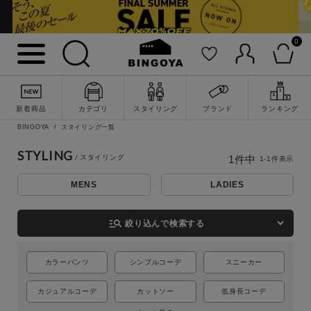
0
詳細検索
新着商品
カテゴリ
スタイリング
ブランド
ランキング
BINGOYA
スタイリング一覧
STYLING
1
件中
1
-
1
件表示
MENS
LADIES
manage_search
絞り込んで検索する
カラーパンツ
シンプルコーデ
スニーカー
キーワード
カジュアルコーデ
カットソー
低身長コーデ