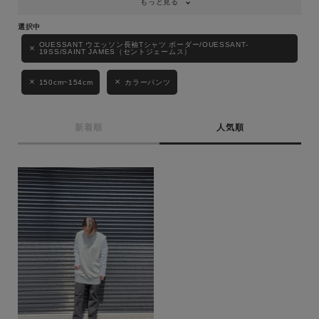
もっと見る
性別
MENS
LADIES
KIDS
OUESSANT ウエッソン長袖Tシャツ ボーダー/OUESSANT-
19SS/SAINT JAMES（セントジェームス）
150cm~154cm
カラーパンツ
カテゴリ
新着順
人気順
サイズ
ブランド