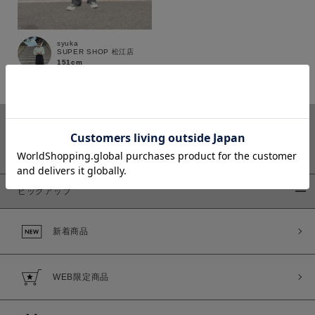
syuka
SUPER SHOP 松江店
151cm
カラー
ピックアップ
価格
～
新着商品
商品タイプ
WEB限定商品
通常商品
予約商品