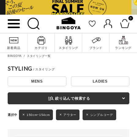
0
詳細検索
新着商品
カテゴリ
スタイリング
ブランド
ランキング
BINGOYA
スタイリング一覧
STYLING
MENS
LADIES
キーワード
manage_search
絞り込んで検索する
性別
150cm~154cm
アウター
シンプルコーデ
MENS
LADIES
KIDS
カテゴリ