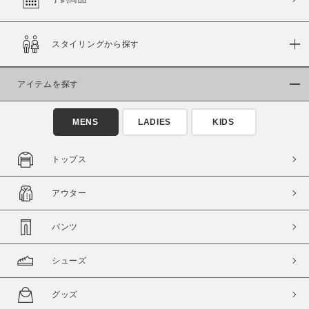
スタイリングから探す
価格
～
アイテムを探す
商品タイプ
MENS
LADIES
KIDS
通常商品
予約商品
セール価格
WEB限定
トップス
在庫
アウター
在庫あり
在庫なし含む
パンツ
シューズ
グッズ