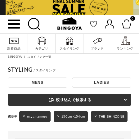
0
詳細検索
新着商品
カテゴリ
スタイリング
ブランド
ランキング
BINGOYA
スタイリング一覧
STYLING
MENS
LADIES
キーワード
manage_search
絞り込んで検索する
性別
m.yamamoto
150cm~154cm
THE SHINZONE
MENS
LADIES
KIDS
カテゴリ