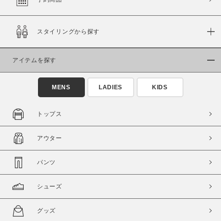
スタイリングから探す
価格
～
アイテムを探す
商品タイプ
MENS
LADIES
KIDS
通常商品
予約商品
セール価格
WEB限定
トップス
在庫
アウター
在庫あり
在庫なし含む
パンツ
シューズ
グッズ