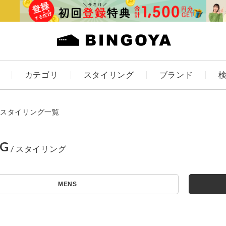
カテゴリ
スタイリング
ブランド
カラー
スタイリング一覧
NG
アイテムを探す
ES
KIDS
MENS
価格
条件絞り込み検索
カテゴリから探す
～