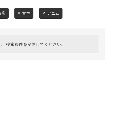
採用情報
ギフトカード
取店
女性
デニム
予約商品
WEB限定
。 検索条件を変更してください。
在庫なし含む
BINGOYA
無料公式アプリダウンロード