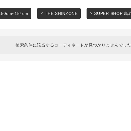
スタイリングから探す
商品タイプ
ブランドから探す
150cm~154cm
THE SHINZONE
SUPER SHOP 鳥
通常商品
WEB限定アイテムを探す
履き比べ可能商品から探す
セール価格
検索条件に該当するコーディネートが見つかりませんでした
お知らせ・ご利用ガイド
在庫
お知らせ
在庫あり
ご利用ガイド
ギフトラッピング
お問い合わせ
この条件で絞り込む