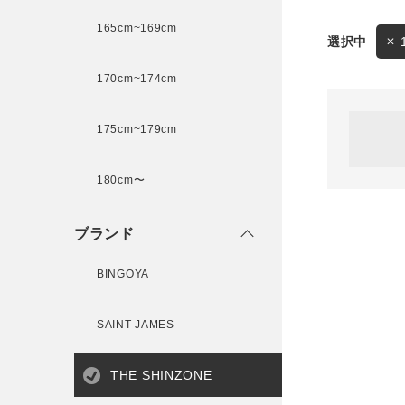
165cm~169cm
サイズ
170cm~174cm
ゲスト
様
175cm~179cm
ブランド
180cm〜
ログイン / マイページ
ブランド
お気に入りアイテム
BINGOYA
注文履歴
SAINT JAMES
新規会員登録
THE SHINZONE