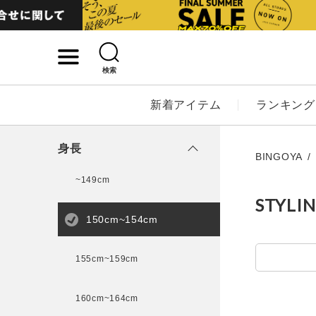
検索
詳細検索
新着アイテム
ランキング
キーワード
身長
BINGOYA
~149cm
STYLI
性別
150cm~154cm
MENS
LADI
155cm~159cm
カテゴリ
160cm~164cm