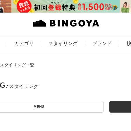
カテゴリ
スタイリング
ブランド
カラー
スタイリング一覧
NG
アイテムを探す
ES
KIDS
MENS
価格
条件絞り込み検索
カテゴリから探す
～