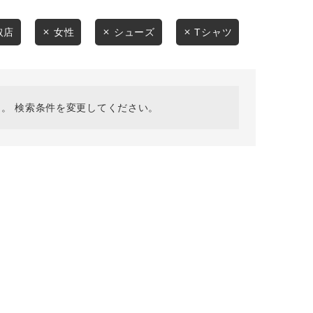
採用情報
ギフトカード
取店
女性
シューズ
Tシャツ
予約商品
WEB限定
。 検索条件を変更してください。
在庫なし含む
BINGOYA
無料公式アプリダウンロード