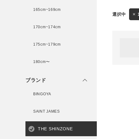
165cm~169cm
サイズ
170cm~174cm
ゲスト
様
175cm~179cm
ブランド
180cm〜
ログイン / マイページ
ブランド
お気に入りアイテム
BINGOYA
注文履歴
SAINT JAMES
新規会員登録
THE SHINZONE