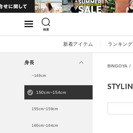
検索
詳細検索
新着アイテム
ランキング
キーワード
身長
BINGOYA
~149cm
STYLI
性別
150cm~154cm
MENS
LADI
155cm~159cm
カテゴリ
160cm~164cm