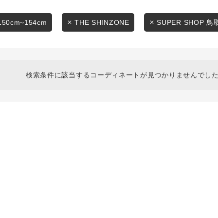
スタイリングから探す
商品タイプ
ブランドから探す
150cm~154cm
THE SHINZONE
SUPER SHOP 鳥
通常商品
WEB限定アイテムを探す
履き比べ可能商品から探す
セール価格
検索条件に該当するコーディネートが見つかりませんでした
お知らせ・ご利用ガイド
在庫
お知らせ
在庫あり
ご利用ガイド
ギフトラッピング
お問い合わせ
この条件で絞り込む