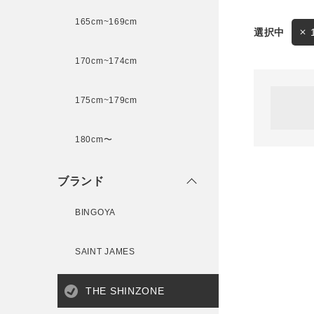
165cm~169cm
サイズ
170cm~174cm
ゲスト
様
175cm~179cm
ブランド
180cm〜
ログイン / マイページ
ブランド
お気に入りアイテム
BINGOYA
注文履歴
SAINT JAMES
新規会員登録
THE SHINZONE