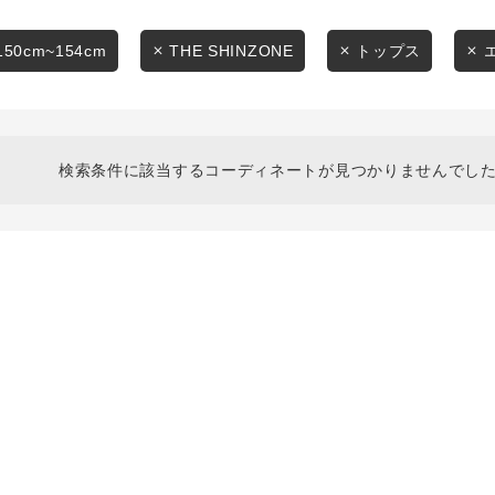
スタイリングから探す
商品タイプ
ブランドから探す
150cm~154cm
THE SHINZONE
トップス
通常商品
WEB限定アイテムを探す
履き比べ可能商品から探す
セール価格
検索条件に該当するコーディネートが見つかりませんでした
お知らせ・ご利用ガイド
在庫
お知らせ
在庫あり
ご利用ガイド
ギフトラッピング
お問い合わせ
この条件で絞り込む