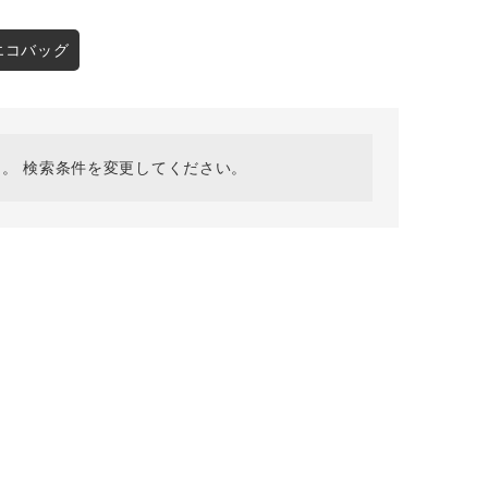
採用情報
ギフトカード
エコバッグ
予約商品
WEB限定
。 検索条件を変更してください。
在庫なし含む
BINGOYA
無料公式アプリダウンロード