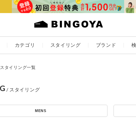
カテゴリ
スタイリング
ブランド
カラー
スタイリング一覧
NG
アイテムを探す
ES
KIDS
MENS
価格
条件絞り込み検索
カテゴリから探す
～