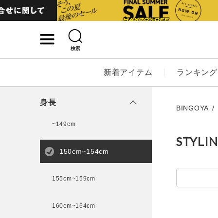
検索
詳細検索
新着アイテム
ランキング
キーワード
身長
BINGOYA
~149cm
STYLI
性別
150cm~154cm
MENS
LADI
155cm~159cm
カテゴリ
160cm~164cm