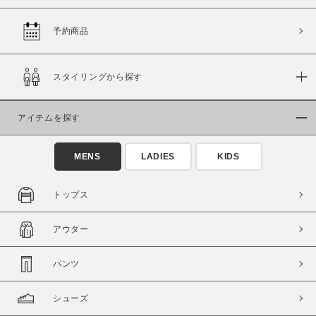
予約商品
価格
スタイリングから探す
～
アイテムを探す
商品タイプ
通常商品
予約商品
MENS
LADIES
KIDS
セール価格
WEB限定
トップス
在庫
アウター
在庫あり
在庫なし含む
パンツ
シューズ