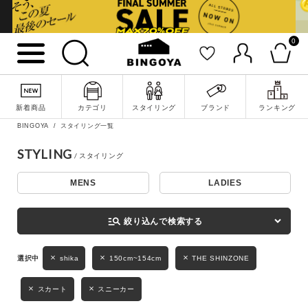
0
詳細検索
新着商品
カテゴリ
スタイリング
ブランド
ランキング
BINGOYA
スタイリング一覧
STYLING
MENS
LADIES
キーワード
manage_search
絞り込んで検索する
性別
shika
150cm~154cm
THE SHINZONE
MENS
LADIES
KIDS
スカート
スニーカー