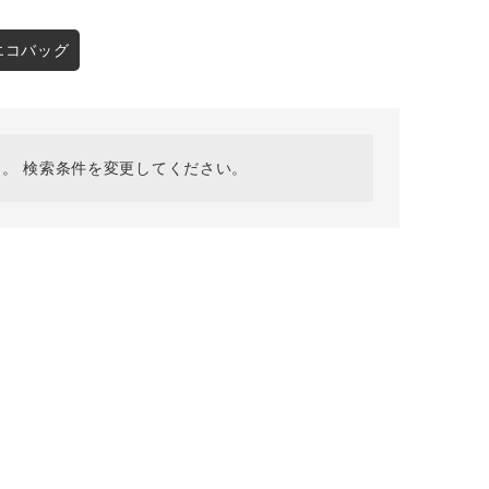
採用情報
ギフトカード
エコバッグ
予約商品
WEB限定
。 検索条件を変更してください。
在庫なし含む
BINGOYA
無料公式アプリダウンロード