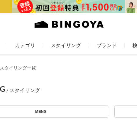
カテゴリ
スタイリング
ブランド
カラー
スタイリング一覧
NG
アイテムを探す
ES
KIDS
MENS
価格
条件絞り込み検索
カテゴリから探す
～