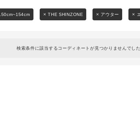
スタイリングから探す
商品タイプ
ブランドから探す
150cm~154cm
THE SHINZONE
アウター
通常商品
WEB限定アイテムを探す
履き比べ可能商品から探す
セール価格
検索条件に該当するコーディネートが見つかりませんでした
お知らせ・ご利用ガイド
在庫
お知らせ
在庫あり
ご利用ガイド
ギフトラッピング
お問い合わせ
この条件で絞り込む