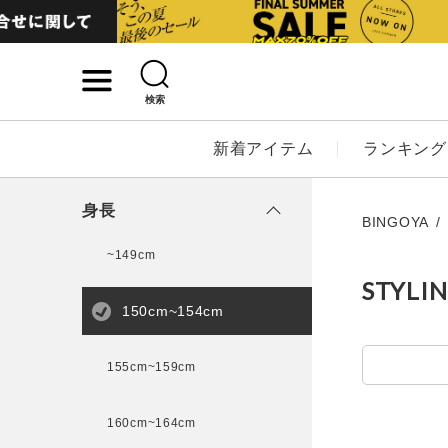
検索
詳細検索
新着アイテム
ランキング
キーワード
身長
BINGOYA
~149cm
STYLI
性別
150cm~154cm
MENS
LADI
155cm~159cm
カテゴリ
160cm~164cm