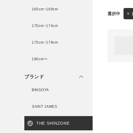
165cm~169cm
サイズ
170cm~174cm
ゲスト
様
175cm~179cm
ブランド
180cm〜
ログイン / マイページ
ブランド
お気に入りアイテム
BINGOYA
注文履歴
SAINT JAMES
新規会員登録
THE SHINZONE