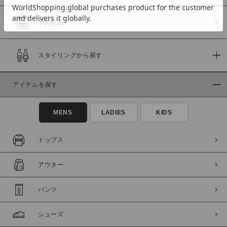
予約商品
価格
スタイリングから探す
～
アイテムを探す
商品タイプ
通常商品
予約商品
MENS
LADIES
KIDS
セール価格
WEB限定
トップス
在庫
アウター
在庫あり
在庫なし含む
パンツ
シューズ