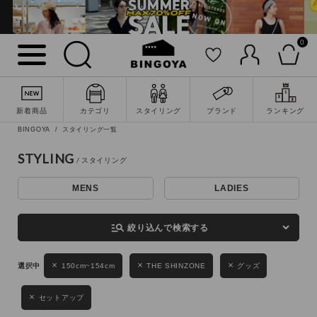
0
詳細検索
新着商品
カテゴリ
スタイリング
ブランド
ランキング
BINGOYA
スタイリング一覧
STYLING
MENS
LADIES
キーワード
manage_search
絞り込んで検索する
性別
150cm~154cm
THE SHINZONE
グッズ
MENS
LADIES
KIDS
セットアップ