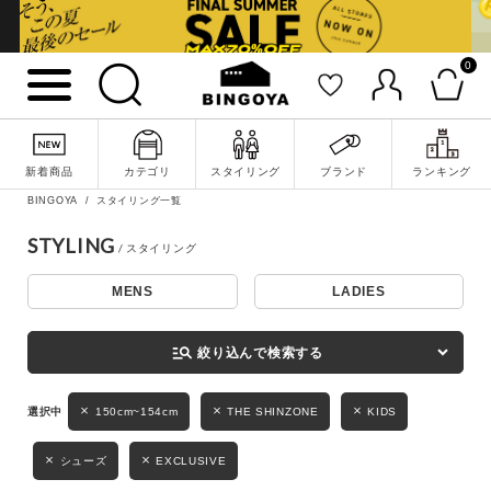
0
詳細検索
新着商品
カテゴリ
スタイリング
ブランド
ランキング
BINGOYA
スタイリング一覧
STYLING
MENS
LADIES
キーワード
manage_search
絞り込んで検索する
性別
150cm~154cm
THE SHINZONE
KIDS
MENS
LADIES
KIDS
シューズ
EXCLUSIVE