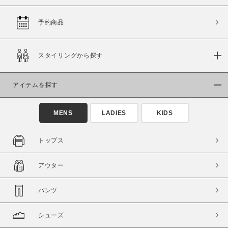
予約商品
価格
スタイリングから探す
～
アイテムを探す
商品タイプ
通常商品
予約商品
MENS
LADIES
KIDS
セール価格
WEB限定
トップス
在庫
アウター
在庫あり
在庫なし含む
パンツ
シューズ