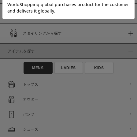
予約商品
価格
スタイリングから探す
～
アイテムを探す
商品タイプ
通常商品
予約商品
MENS
LADIES
KIDS
セール価格
WEB限定
トップス
在庫
アウター
在庫あり
在庫なし含む
パンツ
シューズ