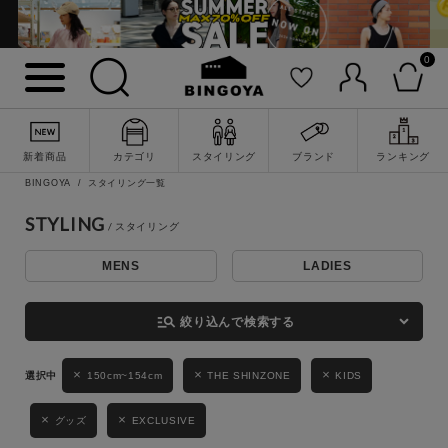
0
詳細検索
新着商品
カテゴリ
スタイリング
ブランド
ランキング
BINGOYA
スタイリング一覧
STYLING
MENS
LADIES
キーワード
manage_search
絞り込んで検索する
性別
150cm~154cm
THE SHINZONE
KIDS
MENS
LADIES
KIDS
グッズ
EXCLUSIVE