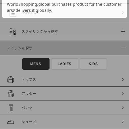
予約商品
価格
スタイリングから探す
～
アイテムを探す
商品タイプ
通常商品
予約商品
MENS
LADIES
KIDS
セール価格
WEB限定
トップス
在庫
アウター
在庫あり
在庫なし含む
パンツ
シューズ