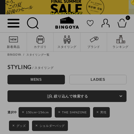
0
詳細検索
新着商品
カテゴリ
スタイリング
ブランド
ランキング
BINGOYA
スタイリング一覧
STYLING
MENS
LADIES
キーワード
manage_search
絞り込んで検索する
性別
150cm~154cm
THE SHINZONE
男性
MENS
LADIES
KIDS
グッズ
ショルダーバッグ