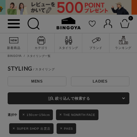
0
詳細検索
新着商品
カテゴリ
スタイリング
ブランド
ランキング
BINGOYA
スタイリング一覧
STYLING
MENS
LADIES
キーワード
manage_search
絞り込んで検索する
性別
150cm~154cm
THE NONRTH FACE
MENS
LADIES
KIDS
SUPER SHOP 出雲店
PAES