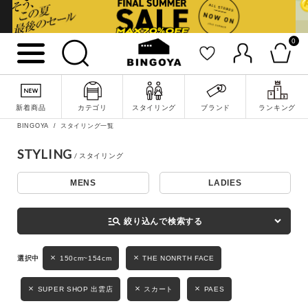
0
詳細検索
新着商品
カテゴリ
スタイリング
ブランド
ランキング
BINGOYA
スタイリング一覧
STYLING
MENS
LADIES
キーワード
manage_search
絞り込んで検索する
性別
150cm~154cm
THE NONRTH FACE
MENS
LADIES
KIDS
SUPER SHOP 出雲店
スカート
PAES