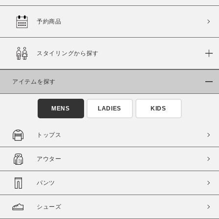
予約商品
価格
スタイリングから探す
～
アイテムを探す
商品タイプ
通常商品
予約商品
MENS
LADIES
KIDS
セール価格
WEB限定
トップス
在庫
アウター
在庫あり
在庫なし含む
パンツ
シューズ