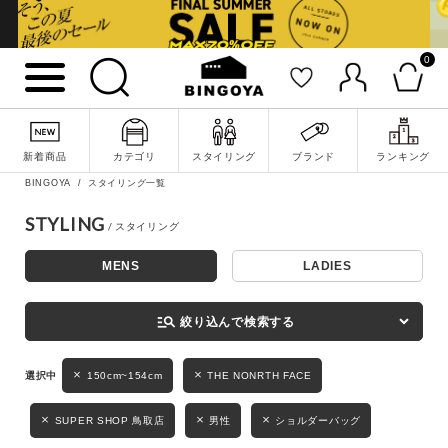
0
詳細検索
新着商品
カテゴリ
スタイリング
ブランド
ランキング
BINGOYA
スタイリング一覧
STYLING
MENS
LADIES
キーワード
manage_search
絞り込んで検索する
性別
150cm~154cm
THE NONRTH FACE
MENS
LADIES
KIDS
SUPER SHOP 鳥取店
男性
ショルダーバッグ