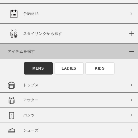
予約商品
価格
スタイリングから探す
～
アイテムを探す
商品タイプ
通常商品
予約商品
MENS
LADIES
KIDS
セール価格
WEB限定
トップス
在庫
アウター
在庫あり
在庫なし含む
パンツ
シューズ