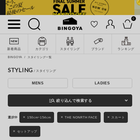
0
詳細検索
新着商品
カテゴリ
スタイリング
ブランド
ランキング
BINGOYA
スタイリング一覧
STYLING
MENS
LADIES
キーワード
manage_search
絞り込んで検索する
性別
150cm~154cm
THE NONRTH FACE
スカート
MENS
LADIES
KIDS
セットアップ