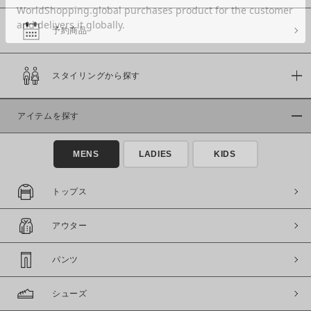
予約商品
価格
スタイリングから探す
～
アイテムを探す
商品タイプ
通常商品
予約商品
MENS
LADIES
KIDS
セール価格
WEB限定
トップス
在庫
アウター
在庫あり
在庫なし含む
パンツ
シューズ