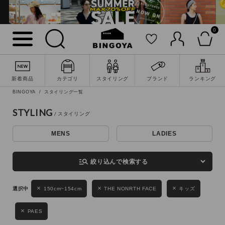
0
詳細検索
新着商品
カテゴリ
スタイリング
ブランド
ランキング
BINGOYA
スタイリング一覧
STYLING
MENS
LADIES
キーワード
manage_search
絞り込んで検索する
性別
150cm~154cm
THE NONRTH FACE
キッズ
MENS
LADIES
KIDS
PAES