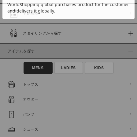
予約商品
価格
スタイリングから探す
～
アイテムを探す
商品タイプ
通常商品
予約商品
MENS
LADIES
KIDS
セール価格
WEB限定
トップス
在庫
アウター
在庫あり
在庫なし含む
パンツ
シューズ