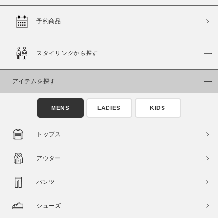
予約商品
価格
スタイリングから探す
～
アイテムを探す
商品タイプ
通常商品
予約商品
MENS
LADIES
KIDS
セール価格
WEB限定
トップス
在庫
アウター
在庫あり
在庫なし含む
パンツ
シューズ