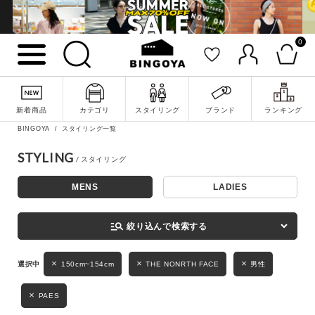
0
詳細検索
新着商品
カテゴリ
スタイリング
ブランド
ランキング
BINGOYA
スタイリング一覧
STYLING
MENS
LADIES
キーワード
manage_search
絞り込んで検索する
性別
150cm~154cm
THE NONRTH FACE
男性
MENS
LADIES
KIDS
PAES