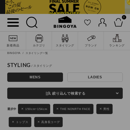
0
詳細検索
新着商品
カテゴリ
スタイリング
ブランド
ランキング
BINGOYA
スタイリング一覧
STYLING
MENS
LADIES
キーワード
manage_search
絞り込んで検索する
性別
150cm~154cm
THE NONRTH FACE
男性
MENS
LADIES
KIDS
トップス
高身長コーデ