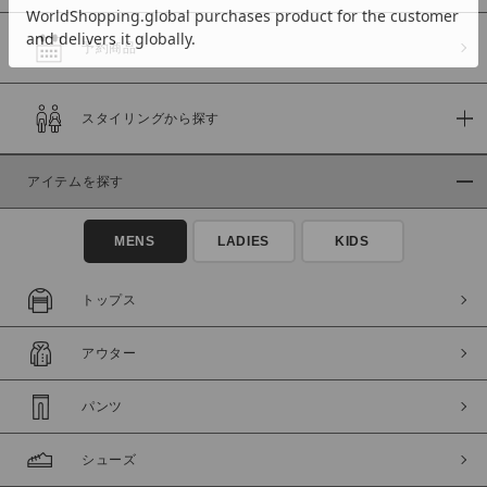
予約商品
価格
スタイリングから探す
～
アイテムを探す
商品タイプ
通常商品
予約商品
MENS
LADIES
KIDS
セール価格
WEB限定
トップス
在庫
アウター
在庫あり
在庫なし含む
パンツ
シューズ