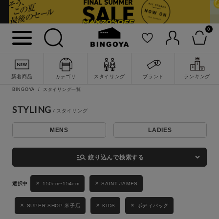
0
詳細検索
新着商品
カテゴリ
スタイリング
ブランド
ランキング
BINGOYA
スタイリング一覧
STYLING
MENS
LADIES
キーワード
manage_search
絞り込んで検索する
性別
150cm~154cm
SAINT JAMES
MENS
LADIES
KIDS
SUPER SHOP 米子店
KIDS
ボディバッグ