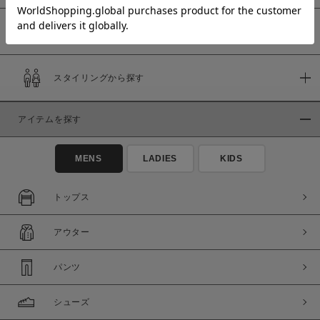
予約商品
価格
スタイリングから探す
～
アイテムを探す
商品タイプ
通常商品
予約商品
MENS
LADIES
KIDS
セール価格
WEB限定
トップス
在庫
アウター
在庫あり
在庫なし含む
パンツ
シューズ