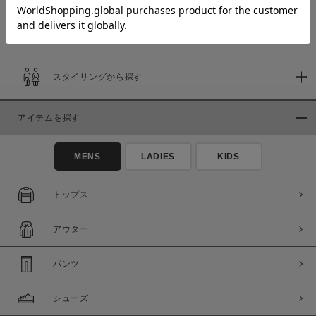
予約商品
価格
スタイリングから探す
～
アイテムを探す
商品タイプ
通常商品
予約商品
MENS
LADIES
KIDS
セール価格
WEB限定
トップス
在庫
アウター
在庫あり
在庫なし含む
パンツ
シューズ