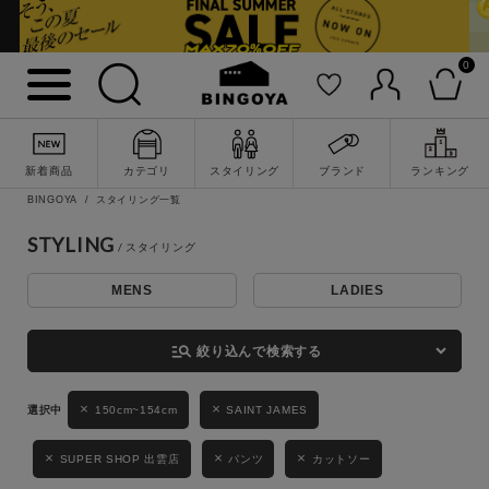
0
詳細検索
新着商品
カテゴリ
スタイリング
ブランド
ランキング
BINGOYA
スタイリング一覧
STYLING
MENS
LADIES
キーワード
manage_search
絞り込んで検索する
性別
150cm~154cm
SAINT JAMES
MENS
LADIES
KIDS
SUPER SHOP 出雲店
パンツ
カットソー