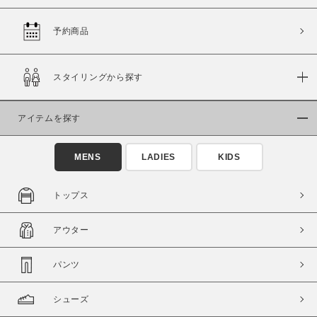
予約商品
価格
スタイリングから探す
～
アイテムを探す
商品タイプ
通常商品
予約商品
MENS
LADIES
KIDS
セール価格
WEB限定
トップス
在庫
アウター
在庫あり
在庫なし含む
パンツ
シューズ