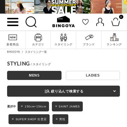
0
詳細検索
新着商品
カテゴリ
スタイリング
ブランド
ランキング
BINGOYA
スタイリング一覧
STYLING
MENS
LADIES
キーワード
manage_search
絞り込んで検索する
性別
150cm~154cm
SAINT JAMES
MENS
LADIES
KIDS
SUPER SHOP 出雲店
男性