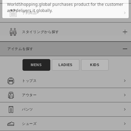
予約商品
価格
スタイリングから探す
～
アイテムを探す
商品タイプ
通常商品
予約商品
MENS
LADIES
KIDS
セール価格
WEB限定
トップス
在庫
アウター
在庫あり
在庫なし含む
パンツ
シューズ