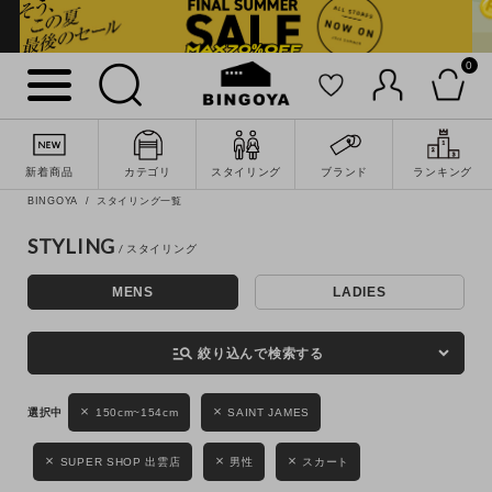
0
詳細検索
新着商品
カテゴリ
スタイリング
ブランド
ランキング
BINGOYA
スタイリング一覧
STYLING
MENS
LADIES
キーワード
manage_search
絞り込んで検索する
性別
150cm~154cm
SAINT JAMES
MENS
LADIES
KIDS
SUPER SHOP 出雲店
男性
スカート