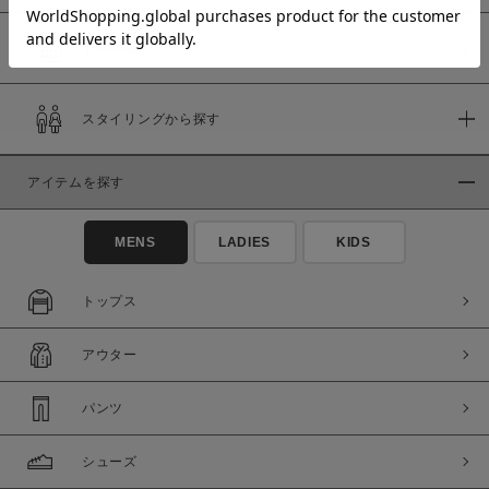
予約商品
価格
スタイリングから探す
～
アイテムを探す
商品タイプ
通常商品
予約商品
MENS
LADIES
KIDS
セール価格
WEB限定
トップス
在庫
アウター
在庫あり
在庫なし含む
パンツ
シューズ