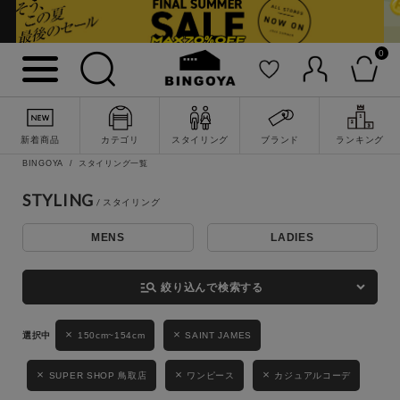
0
詳細検索
新着商品
カテゴリ
スタイリング
ブランド
ランキング
BINGOYA
スタイリング一覧
STYLING
MENS
LADIES
キーワード
manage_search
絞り込んで検索する
性別
150cm~154cm
SAINT JAMES
MENS
LADIES
KIDS
SUPER SHOP 鳥取店
ワンピース
カジュアルコーデ