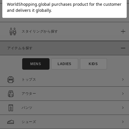
予約商品
価格
スタイリングから探す
～
アイテムを探す
商品タイプ
通常商品
予約商品
MENS
LADIES
KIDS
セール価格
WEB限定
トップス
在庫
アウター
在庫あり
在庫なし含む
パンツ
シューズ