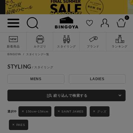
0
詳細検索
新着商品
カテゴリ
スタイリング
ブランド
ランキング
BINGOYA
スタイリング一覧
STYLING
MENS
LADIES
キーワード
manage_search
絞り込んで検索する
性別
150cm~154cm
SAINT JAMES
グッズ
MENS
LADIES
KIDS
PAES