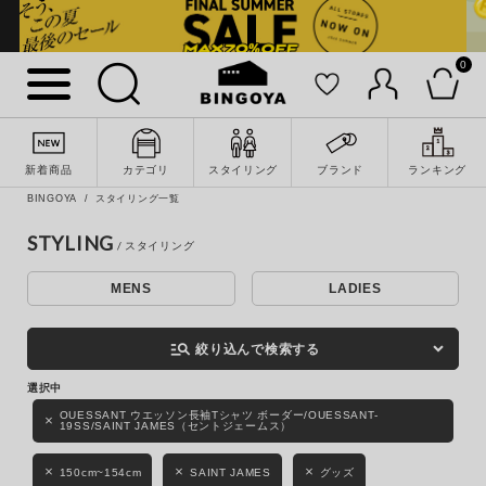
0
詳細検索
新着商品
カテゴリ
スタイリング
ブランド
ランキング
BINGOYA
スタイリング一覧
STYLING
MENS
LADIES
キーワード
manage_search
絞り込んで検索する
性別
OUESSANT ウエッソン長袖Tシャツ ボーダー/OUESSANT-
19SS/SAINT JAMES（セントジェームス）
MENS
LADIES
KIDS
150cm~154cm
SAINT JAMES
グッズ