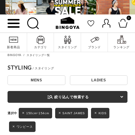
0
詳細検索
新着商品
カテゴリ
スタイリング
ブランド
ランキング
BINGOYA
スタイリング一覧
STYLING
MENS
LADIES
キーワード
manage_search
絞り込んで検索する
性別
150cm~154cm
SAINT JAMES
KIDS
MENS
LADIES
KIDS
ワンピース