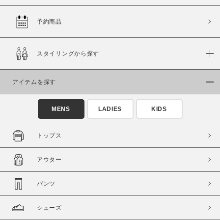
予約商品
価格
スタイリングから探す
～
アイテムを探す
商品タイプ
通常商品
予約商品
MENS
LADIES
KIDS
セール価格
WEB限定
トップス
在庫
アウター
在庫あり
在庫なし含む
パンツ
シューズ