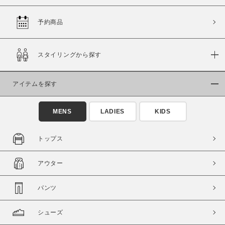
予約商品
価格
スタイリングから探す
～
アイテムを探す
商品タイプ
通常商品
予約商品
MENS
LADIES
KIDS
セール価格
WEB限定
トップス
在庫
アウター
在庫あり
在庫なし含む
パンツ
シューズ