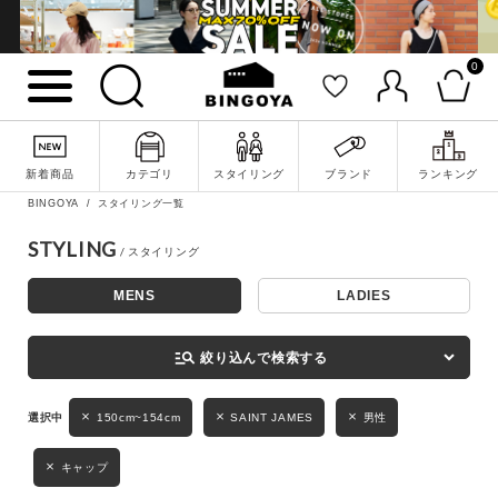
0
詳細検索
新着商品
カテゴリ
スタイリング
ブランド
ランキング
BINGOYA
スタイリング一覧
STYLING
MENS
LADIES
キーワード
manage_search
絞り込んで検索する
性別
150cm~154cm
SAINT JAMES
男性
MENS
LADIES
KIDS
キャップ